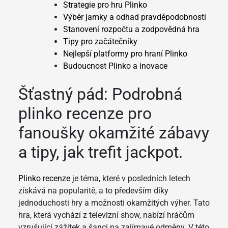
Strategie pro hru Plinko
Výběr jamky a odhad pravděpodobnosti
Stanovení rozpočtu a zodpovědná hra
Tipy pro začátečníky
Nejlepší platformy pro hraní Plinko
Budoucnost Plinko a inovace
Šťastný pád: Podrobná
plinko recenze pro
fanoušky okamžité zábavy
a tipy, jak trefit jackpot.
Plinko recenze
je téma, které v posledních letech
získává na popularitě, a to především díky
jednoduchosti hry a možnosti okamžitých výher. Tato
hra, která vychází z televizní show, nabízí hráčům
vzrušující zážitek a šanci na zajímavé odměny. V této