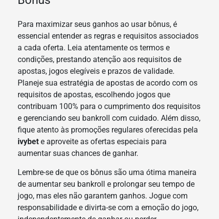
Para maximizar seus ganhos ao usar bônus, é
essencial entender as regras e requisitos associados
a cada oferta. Leia atentamente os termos e
condições, prestando atenção aos requisitos de
apostas, jogos elegíveis e prazos de validade.
Planeje sua estratégia de apostas de acordo com os
requisitos de apostas, escolhendo jogos que
contribuam 100% para o cumprimento dos requisitos
e gerenciando seu bankroll com cuidado. Além disso,
fique atento às promoções regulares oferecidas pela
ivybet
e aproveite as ofertas especiais para
aumentar suas chances de ganhar.
Lembre-se de que os bônus são uma ótima maneira
de aumentar seu bankroll e prolongar seu tempo de
jogo, mas eles não garantem ganhos. Jogue com
responsabilidade e divirta-se com a emoção do jogo,