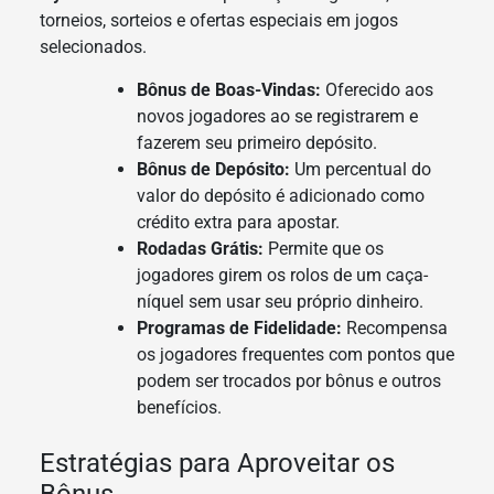
torneios, sorteios e ofertas especiais em jogos
selecionados.
Bônus de Boas-Vindas:
Oferecido aos
novos jogadores ao se registrarem e
fazerem seu primeiro depósito.
Bônus de Depósito:
Um percentual do
valor do depósito é adicionado como
crédito extra para apostar.
Rodadas Grátis:
Permite que os
jogadores girem os rolos de um caça-
níquel sem usar seu próprio dinheiro.
Programas de Fidelidade:
Recompensa
os jogadores frequentes com pontos que
podem ser trocados por bônus e outros
benefícios.
Estratégias para Aproveitar os
Bônus