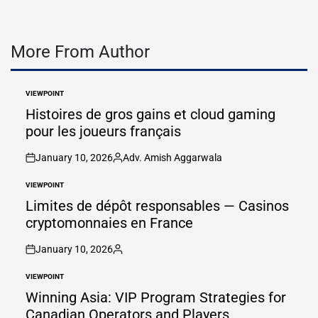
More From Author
VIEWPOINT
POSTED
IN
Histoires de gros gains et cloud gaming
pour les joueurs français
January 10, 2026
Adv. Amish Aggarwala
on
Posted
by
VIEWPOINT
POSTED
IN
Limites de dépôt responsables — Casinos
cryptomonnaies en France
January 10, 2026
on
Posted
by
VIEWPOINT
POSTED
IN
Winning Asia: VIP Program Strategies for
Canadian Operators and Players