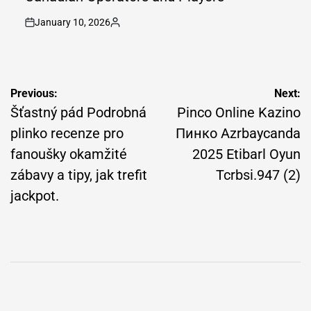
January 10, 2026
on
Posted
by
Post
Previous:
Next:
navigation
Šťastný pád Podrobná
Pinco Online Kazino
plinko recenze pro
Пинко Azrbaycanda
fanoušky okamžité
2025 Etibarl Oyun
zábavy a tipy, jak trefit
Tcrbsi.947 (2)
jackpot.