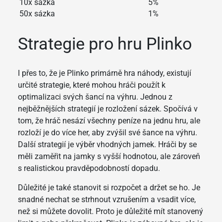
10x sázka
5%
50x sázka
1%
Strategie pro hru Plinko
I přes to, že je Plinko primárně hra náhody, existují
určité strategie, které mohou hráči použít k
optimalizaci svých šancí na výhru. Jednou z
nejběžnějších strategií je rozložení sázek. Spočívá v
tom, že hráč nesází všechny peníze na jednu hru, ale
rozloží je do více her, aby zvýšil své šance na výhru.
Další strategií je výběr vhodných jamek. Hráči by se
měli zaměřit na jamky s vyšší hodnotou, ale zároveň
s realistickou pravděpodobností dopadu.
Důležité je také stanovit si rozpočet a držet se ho. Je
snadné nechat se strhnout vzrušením a vsadit více,
než si můžete dovolit. Proto je důležité mít stanovený