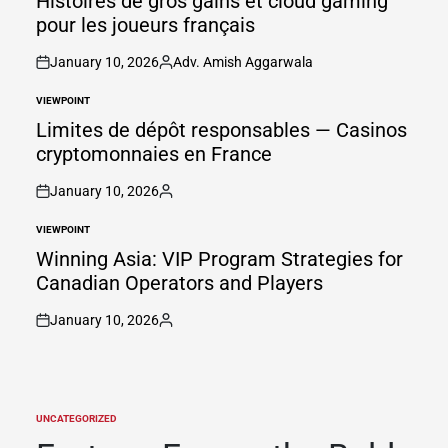
Histoires de gros gains et cloud gaming
pour les joueurs français
January 10, 2026
Adv. Amish Aggarwala
on
Posted
by
VIEWPOINT
POSTED
IN
Limites de dépôt responsables — Casinos
cryptomonnaies en France
January 10, 2026
on
Posted
by
VIEWPOINT
POSTED
IN
Winning Asia: VIP Program Strategies for
Canadian Operators and Players
January 10, 2026
on
Posted
by
UNCATEGORIZED
POSTED
IN