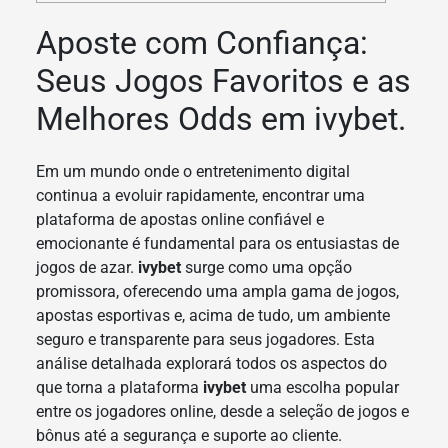
Aposte com Confiança:
Seus Jogos Favoritos e as
Melhores Odds em ivybet.
Em um mundo onde o entretenimento digital
continua a evoluir rapidamente, encontrar uma
plataforma de apostas online confiável e
emocionante é fundamental para os entusiastas de
jogos de azar.
ivybet
surge como uma opção
promissora, oferecendo uma ampla gama de jogos,
apostas esportivas e, acima de tudo, um ambiente
seguro e transparente para seus jogadores. Esta
análise detalhada explorará todos os aspectos do
que torna a plataforma
ivybet
uma escolha popular
entre os jogadores online, desde a seleção de jogos e
bônus até a segurança e suporte ao cliente.