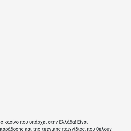
ο κασίνο που υπάρχει στην Ελλάδα! Είναι
παράδοσης και της τεχνικής παιχνίδιος, που θέλουν