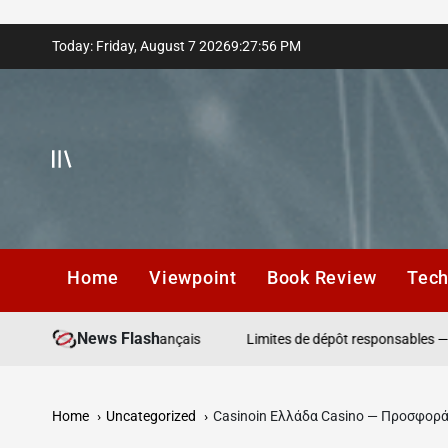
Skip
Today: Friday, August 7 2026
9
:
27
:
57
PM
to
content
Home
Viewpoint
Book Review
Tec
News Flash
 pour les joueurs français
Limites de dépôt responsables — Casin
Home
Uncategorized
Casinoin Ελλάδα Casino — Προσφορ