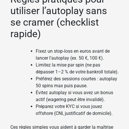
utiliser l’autoplay sans
se cramer (checklist
rapide)
Fixez un stop‑loss en euros avant de
lancer l’autoplay (ex. 50 €, 100 €).
Limitez la mise par spin (ne pas
dépasser 1–2 % de votre bankroll totale).
Préférez des sessions courtes : autoplay
50 spins max puis pause.
Évitez autoplay si vous avez un bonus
actif (wagering peut être invalidé).
Préparez votre KYC si vous jouez
offshore (CNI, justificatif de domicile).
Ces règles simples vous aident à garder la maîtrise