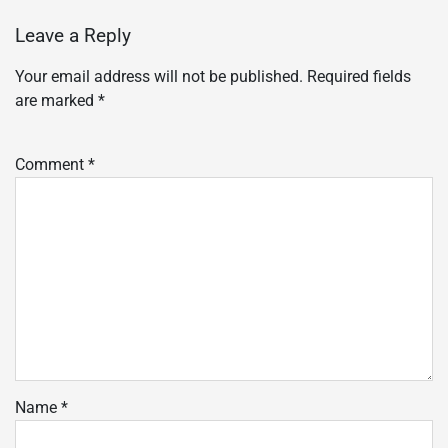
Leave a Reply
Your email address will not be published.
Required fields
are marked
*
Comment
*
Name
*