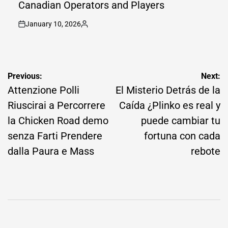
Canadian Operators and Players
January 10, 2026
on
Posted
by
Post
Previous:
Next:
navigation
Attenzione Polli
El Misterio Detrás de la
Riuscirai a Percorrere
Caída ¿Plinko es real y
la Chicken Road demo
puede cambiar tu
senza Farti Prendere
fortuna con cada
dalla Paura e Mass
rebote