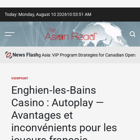
Skip
Today: Monday, August 10 2026
10
:
53
:
52
AM
to
content
The
Asian
News Flash
Winning Asia: VIP Program Strategies for Canadian Operators and P
Read
VIEWPOINT
POSTED
IN
Enghien‑les‑Bains
Casino : Autoplay —
Avantages et
inconvénients pour les