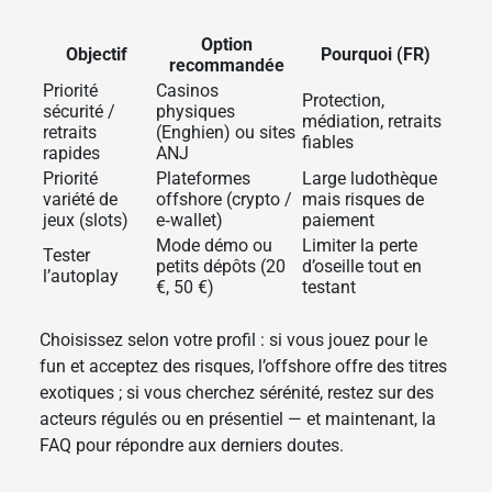
Option
Objectif
Pourquoi (FR)
recommandée
Priorité
Casinos
Protection,
sécurité /
physiques
médiation, retraits
retraits
(Enghien) ou sites
fiables
rapides
ANJ
Priorité
Plateformes
Large ludothèque
variété de
offshore (crypto /
mais risques de
jeux (slots)
e‑wallet)
paiement
Mode démo ou
Limiter la perte
Tester
petits dépôts (20
d’oseille tout en
l’autoplay
€, 50 €)
testant
Choisissez selon votre profil : si vous jouez pour le
fun et acceptez des risques, l’offshore offre des titres
exotiques ; si vous cherchez sérénité, restez sur des
acteurs régulés ou en présentiel — et maintenant, la
FAQ pour répondre aux derniers doutes.