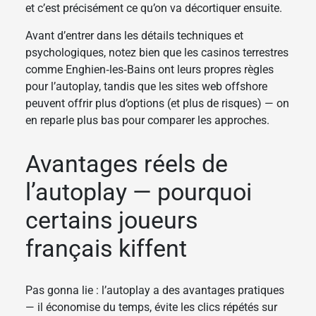
et c’est précisément ce qu’on va décortiquer ensuite.
Avant d’entrer dans les détails techniques et
psychologiques, notez bien que les casinos terrestres
comme Enghien‑les‑Bains ont leurs propres règles
pour l’autoplay, tandis que les sites web offshore
peuvent offrir plus d’options (et plus de risques) — on
en reparle plus bas pour comparer les approches.
Avantages réels de
l’autoplay — pourquoi
certains joueurs
français kiffent
Pas gonna lie : l’autoplay a des avantages pratiques
— il économise du temps, évite les clics répétés sur