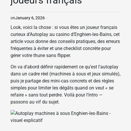
joueurs français
on
January 6, 2026
Look, voici la chose : si vous êtes un joueur français
curieux d’Autoplay au casino d’Enghien‑les‑Bains, cet
article vous donne des conseils pratiques, des erreurs
fréquentes à éviter et une checklist concrète pour
gérer votre thune sans flipper.
On va d’abord définir rapidement ce qu’est l’autoplay
dans un cadre réel (machines à sous et jeux simulés),
puis je partage des mini‑cas concrets et des règles
simples pour limiter les dégâts quand on veut « se
refaire » sans tout perdre. Voilà pour l’intro —
passons au vif du sujet.