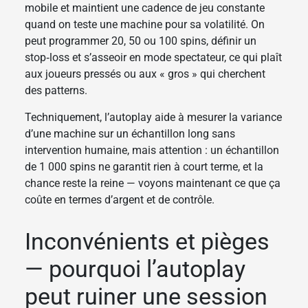
mobile et maintient une cadence de jeu constante
quand on teste une machine pour sa volatilité. On
peut programmer 20, 50 ou 100 spins, définir un
stop‑loss et s’asseoir en mode spectateur, ce qui plaît
aux joueurs pressés ou aux « gros » qui cherchent
des patterns.
Techniquement, l’autoplay aide à mesurer la variance
d’une machine sur un échantillon long sans
intervention humaine, mais attention : un échantillon
de 1 000 spins ne garantit rien à court terme, et la
chance reste la reine — voyons maintenant ce que ça
coûte en termes d’argent et de contrôle.
Inconvénients et pièges
— pourquoi l’autoplay
peut ruiner une session