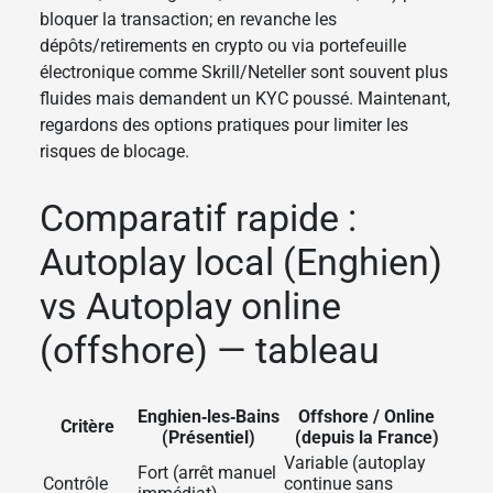
bloquer la transaction; en revanche les
dépôts/retirements en crypto ou via portefeuille
électronique comme Skrill/Neteller sont souvent plus
fluides mais demandent un KYC poussé. Maintenant,
regardons des options pratiques pour limiter les
risques de blocage.
Comparatif rapide :
Autoplay local (Enghien)
vs Autoplay online
(offshore) — tableau
Enghien‑les‑Bains
Offshore / Online
Critère
(Présentiel)
(depuis la France)
Variable (autoplay
Fort (arrêt manuel
Contrôle
continue sans