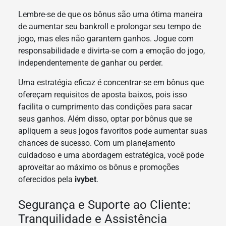
Lembre-se de que os bônus são uma ótima maneira
de aumentar seu bankroll e prolongar seu tempo de
jogo, mas eles não garantem ganhos. Jogue com
responsabilidade e divirta-se com a emoção do jogo,
independentemente de ganhar ou perder.
Uma estratégia eficaz é concentrar-se em bônus que
ofereçam requisitos de aposta baixos, pois isso
facilita o cumprimento das condições para sacar
seus ganhos. Além disso, optar por bônus que se
apliquem a seus jogos favoritos pode aumentar suas
chances de sucesso. Com um planejamento
cuidadoso e uma abordagem estratégica, você pode
aproveitar ao máximo os bônus e promoções
oferecidos pela
ivybet
.
Segurança e Suporte ao Cliente:
Tranquilidade e Assistência