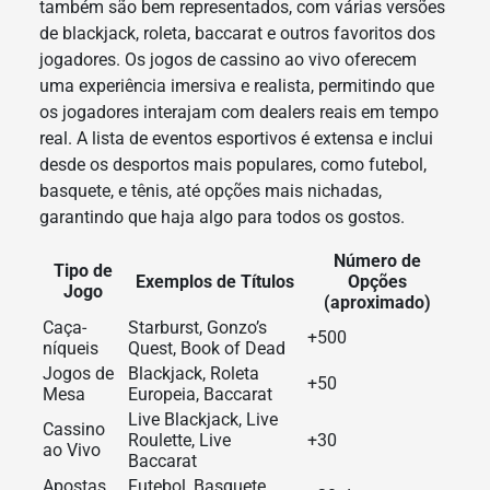
também são bem representados, com várias versões
de blackjack, roleta, baccarat e outros favoritos dos
jogadores. Os jogos de cassino ao vivo oferecem
uma experiência imersiva e realista, permitindo que
os jogadores interajam com dealers reais em tempo
real. A lista de eventos esportivos é extensa e inclui
desde os desportos mais populares, como futebol,
basquete, e tênis, até opções mais nichadas,
garantindo que haja algo para todos os gostos.
Número de
Tipo de
Exemplos de Títulos
Opções
Jogo
(aproximado)
Caça-
Starburst, Gonzo’s
+500
níqueis
Quest, Book of Dead
Jogos de
Blackjack, Roleta
+50
Mesa
Europeia, Baccarat
Live Blackjack, Live
Cassino
Roulette, Live
+30
ao Vivo
Baccarat
Apostas
Futebol, Basquete,