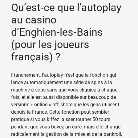
Qu’est‑ce que l’autoplay
au casino
d’Enghien‑les‑Bains
(pour les joueurs
français) ?
Franchement, l’autoplay n’est que la fonction qui
lance automatiquement une série de spins à la
machine à sous sans que vous cliquiez à chaque
fois, et elle est aussi disponible sur beaucoup de
versions « online » off‑shore que les gens utilisent
depuis la France. Cette fonction peut sembler
pratique si vous kiffez laisser tourner 50 tours
pendant que vous buvez un café, mais elle change
radicalement la gestion de la mise et de la bankroll,