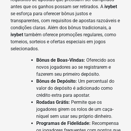
antes que os ganhos possam ser retirados. A
ivybet
se esforça para oferecer bônus justos e
transparentes, com requisitos de apostas razoáveis e
condições claras. Além dos bônus tradicionais, a
ivybet
também oferece promoções regulares, como
torneios, sorteios e ofertas especiais em jogos
selecionados.
Bônus de Boas-Vindas:
Oferecido aos
novos jogadores ao se registrarem e
fazerem seu primeiro depósito.
Bônus de Depósito:
Um percentual do
valor do depósito é adicionado como
crédito extra para apostar.
Rodadas Grátis:
Permite que os
jogadores girem os rolos de um caça-
níquel sem usar seu próprio dinheiro.
Programas de Fidelidade:
Recompensa
os jogadores frequentes com pontos que