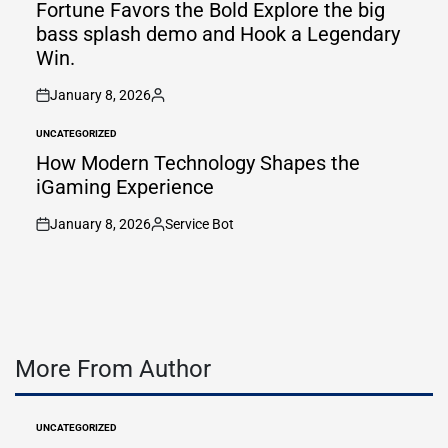
IN
Fortune Favors the Bold Explore the big
bass splash demo and Hook a Legendary
Win.
January 8, 2026
on
Posted
by
UNCATEGORIZED
POSTED
IN
How Modern Technology Shapes the
iGaming Experience
January 8, 2026
Service Bot
on
Posted
by
More From Author
UNCATEGORIZED
POSTED