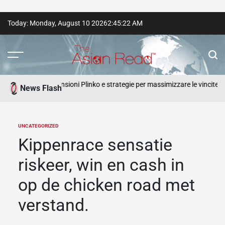
Skip
Today: Monday, August 10 2026
2
:
45
:
23
AM
to
content
The
Asian
in gioco recensioni Plinko e strategie per massimizzare le vincite con ogni
News Flash
Read
UNCATEGORIZED
POSTED
IN
Kippenrace sensatie
riskeer, win en cash in
op de chicken road met
verstand.