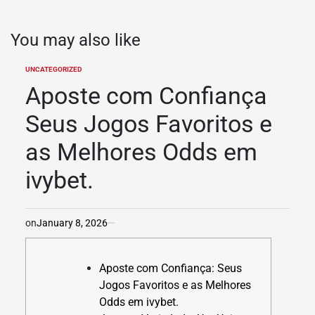
You may also like
UNCATEGORIZED
POSTED
IN
Aposte com Confiança
Seus Jogos Favoritos e
as Melhores Odds em
ivybet.
on
January 8, 2026
Aposte com Confiança: Seus
Jogos Favoritos e as Melhores
Odds em ivybet.