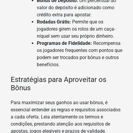
Bônus de Depósito:
Um percentual do
valor do depósito é adicionado como
crédito extra para apostar.
Rodadas Grátis:
Permite que os
jogadores girem os rolos de um caça-
níquel sem usar seu próprio dinheiro.
Programas de Fidelidade:
Recompensa
os jogadores frequentes com pontos que
podem ser trocados por bônus e outros
benefícios.
Estratégias para Aproveitar os
Bônus
Para maximizar seus ganhos ao usar bônus, é
essencial entender as regras e requisitos associados
a cada oferta. Leia atentamente os termos e
condições, prestando atenção aos requisitos de
apostas, jogos elegíveis e prazos de validade.