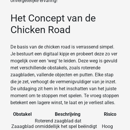
onvergetelijke ervaring!
Het Concept van de
Chicken Road
De basis van de chicken road is verrassend simpel.
Je bestuurt een digitaal kipje en probeert deze zo ver
mogelijk over een ‘weg’ te leiden. Deze weg is gevuld
met verschillende obstakels, zoals roterende
zaagbladen, vallende objecten en putten. Elke stap
die je zet, verhoogt de vermenigvuldiger van je inzet.
De uitdaging zit hem in het inschatten van het juiste
moment om te stoppen met spelen. Te vroeg stoppen
betekent een lagere winst, te laat en je verliest alles.
Obstakel
Beschrijving
Risico
Roterend zaagblad dat
Zaaagblad
onmiddellijk het spel beëindigt
Hoog