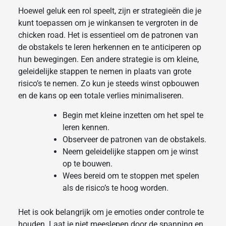
Hoewel geluk een rol speelt, zijn er strategieën die je
kunt toepassen om je winkansen te vergroten in de
chicken road. Het is essentieel om de patronen van
de obstakels te leren herkennen en te anticiperen op
hun bewegingen. Een andere strategie is om kleine,
geleidelijke stappen te nemen in plaats van grote
risico’s te nemen. Zo kun je steeds winst opbouwen
en de kans op een totale verlies minimaliseren.
Begin met kleine inzetten om het spel te
leren kennen.
Observeer de patronen van de obstakels.
Neem geleidelijke stappen om je winst
op te bouwen.
Wees bereid om te stoppen met spelen
als de risico’s te hoog worden.
Het is ook belangrijk om je emoties onder controle te
houden. Laat je niet meeslepen door de spanning en